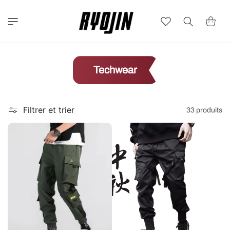
et
passer
au
Wishlist
Panier
contenu
Techwear
Filtrer et trier
33 produits