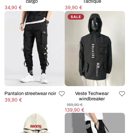
cargo
Tactique
Prix
Prix
34,90 €
39,90 €
habituel
habituel
SALE
Pantalon streetwear noir
Veste Techwear
windbreaker
Prix
39,90 €
Prix
169,90 €
habituel
habituel
Prix
139,90 €
soldé