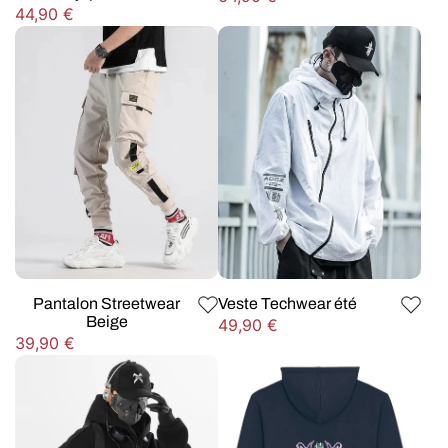
Prix
44,90 €
habituel
habituel
Pantalon Streetwear
Veste Techwear été
Beige
Prix
49,90 €
Prix
39,90 €
habituel
habituel