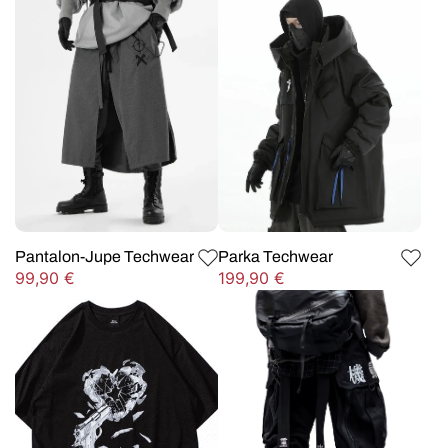
Pantalon-Jupe Techwear
Parka Techwear
Prix
Prix
99,90 €
199,90 €
habituel
habituel