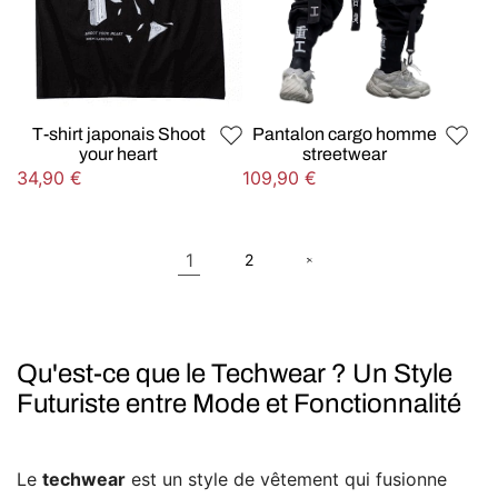
T-shirt japonais Shoot
Pantalon cargo homme
your heart
streetwear
Prix
Prix
34,90 €
109,90 €
habituel
habituel
1
2
Qu'est-ce que le Techwear ? Un Style
Futuriste entre Mode et Fonctionnalité
Le
techwear
est un style de vêtement qui fusionne