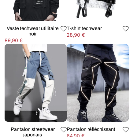
Veste techwear utilitaire
T-shirt techwear
noir
Prix
28,90 €
Prix
89,90 €
habituel
habituel
Pantalon streetwear
Pantalon réfléchissant
japonais
Prix
64,90 €