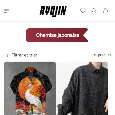
et
passer
au
Wishlist
Panier
contenu
Chemise japonaise
Filtrer et trier
12 produits