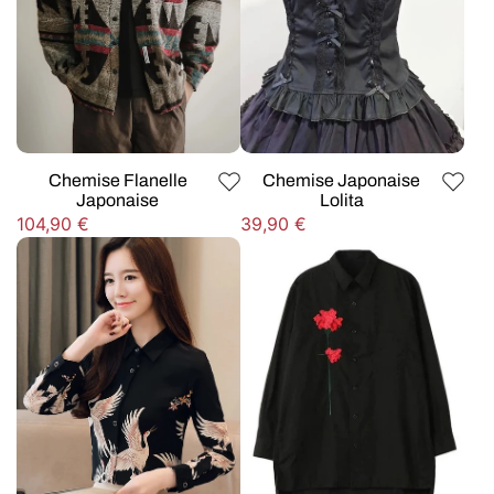
Chemise Flanelle
Chemise Japonaise
Japonaise
Lolita
Prix
Prix
104,90 €
39,90 €
habituel
habituel