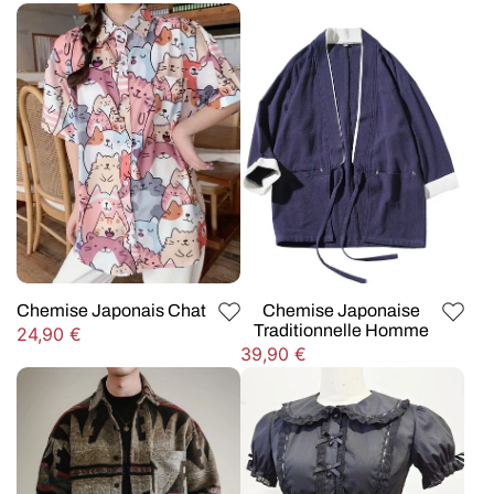
habituel
habituel
Chemise Japonais Chat
Chemise Japonaise
Traditionnelle Homme
Prix
24,90 €
Prix
39,90 €
habituel
habituel