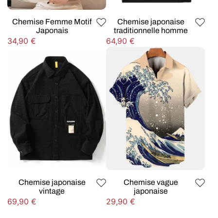
Chemise Femme Motif
Chemise japonaise
Japonais
traditionnelle homme
Prix
Prix
34,90 €
64,90 €
habituel
habituel
Chemise japonaise
Chemise vague
vintage
japonaise
Prix
Prix
69,90 €
29,90 €
habituel
habituel