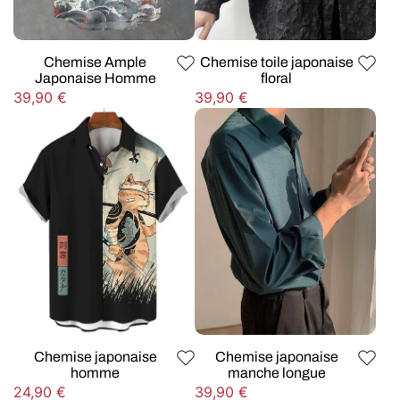
Chemise Ample
Chemise toile japonaise
Japonaise Homme
floral
Prix
Prix
39,90 €
39,90 €
habituel
habituel
Chemise japonaise
Chemise japonaise
homme
manche longue
Prix
Prix
24,90 €
39,90 €