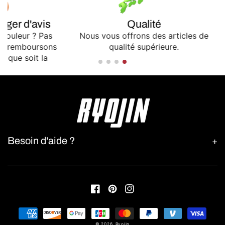
nger d'avis
Qualité
e couleur ? Pas
Nous vous offrons des articles de
us remboursons
qualité supérieure.
le que soit la
Besoin d'aide ?
Facebook
Pinterest
Instagram
Moyens
de
© 2026,
Ryojin