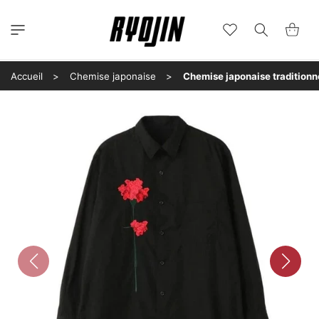
et
passer
au
Wishlist
Panier
contenu
Accueil
Chemise japonaise
Chemise japonaise tradition