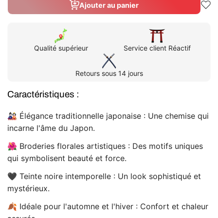
quantité
quanti
Ajouter au panier
de
de
Chemise
Chem
japonaise
japon
traditionnelle
tradit
homme
homm
Qualité supérieur
Service client Réactif
Retours sous 14 jours
Caractéristiques :
🎎 Élégance traditionnelle japonaise : Une chemise qui
incarne l'âme du Japon.
🌺 Broderies florales artistiques : Des motifs uniques
qui symbolisent beauté et force.
🖤 Teinte noire intemporelle : Un look sophistiqué et
mystérieux.
🍂 Idéale pour l'automne et l'hiver : Confort et chaleur