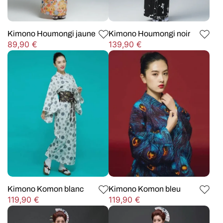
Kimono Houmongi jaune
Kimono Houmongi noir
Prix
Prix
89,90 €
139,90 €
habituel
habituel
Kimono Komon blanc
Kimono Komon bleu
Prix
Prix
119,90 €
119,90 €
habituel
habituel