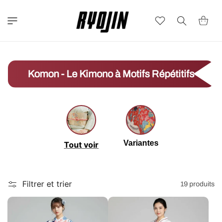
et
passer
au
Wishlist
Panier
contenu
Komon - Le Kimono à Motifs Répétitifs
Variantes
Tout voir
Filtrer et trier
19 produits