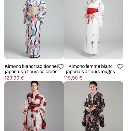
Kimono blanc traditionnel
Kimono femme blanc
japonais à fleurs colorées
japonais à fleurs rouges
Prix
Prix
129,90 €
119,90 €
habituel
habituel