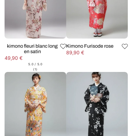
kimono fleuri blanc long
Kimono Furisode rose
en satin
Prix
89,90 €
Prix
49,90 €
habituel
habituel
5.0 / 5.0
1
(1)
total
des
critiques