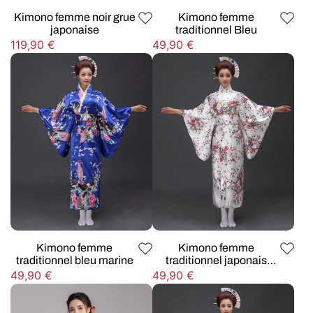
Kimono femme noir grue
Kimono femme
japonaise
traditionnel Bleu
Prix
Prix
119,90 €
49,90 €
habituel
habituel
Kimono femme
Kimono femme
traditionnel bleu marine
traditionnel japonais
blanc
Prix
Prix
49,90 €
49,90 €
habituel
habituel