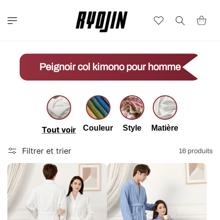
et
passer
au
Wishlist
Panier
contenu
Peignoir col kimono pour homme
Couleur
Style
Matière
Tout voir
Filtrer et trier
16 produits