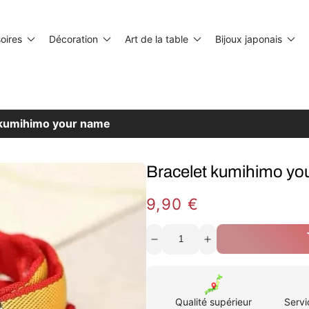
oires
Décoration
Art de la table
Bijoux japonais
 kumihimo your name
Bracelet kumihimo yo
Prix
9,90 €
habituel
Réduire
Augmenter
la
la
quantité
quantité
de
de
Bracelet
Bracelet
kumihimo
kumihimo
Qualité supérieur
Servi
your
your