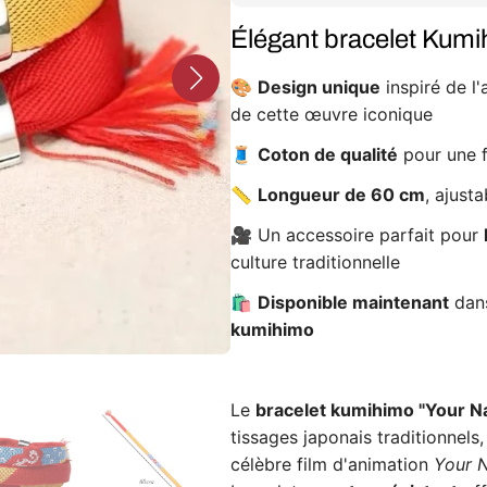
name
name
Élégant bracelet Kumi
🎨
Design unique
inspiré de l
de cette œuvre iconique
🧵
Coton de qualité
pour une f
📏
Longueur de 60 cm
, ajust
🎥 Un accessoire parfait pour
culture traditionnelle
🛍️
Disponible maintenant
dans
kumihimo
Le
bracelet kumihimo "Your 
tissages japonais traditionnel
célèbre film d'animation
Your 