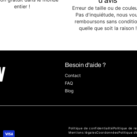
d'avis
entier !
Erreur de taille ou de couleu
Pas d'inquiétude, nous vo
remboursons sans conditio
quelle que soit la raison !
Besoin d'aide ?
Contact
FAQ
Blog
Politique de confidentialité
Politique de 
Mentions légales
Coordonnées
Politique d