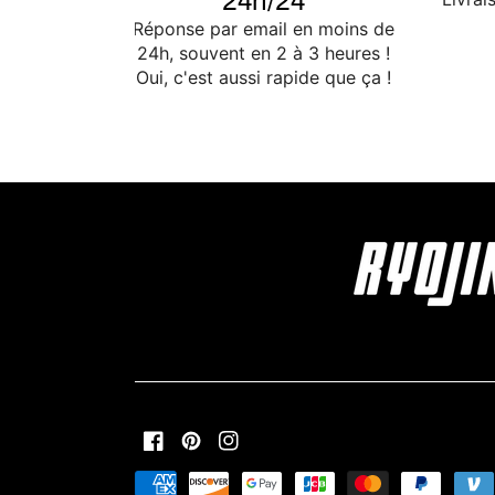
24h/24
Réponse par email en moins de
24h, souvent en 2 à 3 heures !
Oui, c'est aussi rapide que ça !
Facebook
Pinterest
Instagram
Moyens