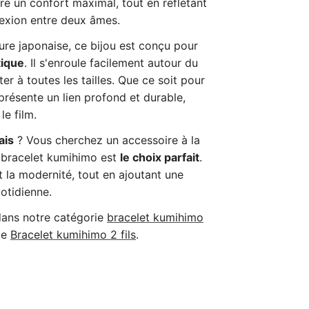
re un confort maximal, tout en reflétant
nexion entre deux âmes.
ure japonaise, ce bijou est conçu pour
tique
. Il s'enroule facilement autour du
er à toutes les tailles. Que ce soit pour
résente un lien profond et durable,
e film.
ais
? Vous cherchez un accessoire à la
Ce bracelet kumihimo est
le choix parfait
.
 et la modernité, tout en ajoutant une
otidienne.
dans notre catégorie
bracelet
kumihimo
le
Bracelet
kumihimo
2
fils
.