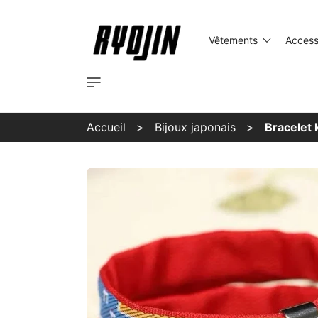
Ignorer et
passer au
contenu
Vêtements
Access
Accueil
Bijoux japonais
Bracelet