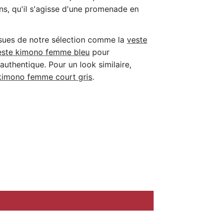
ns, qu'il s'agisse d'une promenade en
.
ssues de notre sélection comme la
veste
este
kimono
femme
bleu
pour
authentique. Pour un look similaire,
imono
femme
court
gris
.