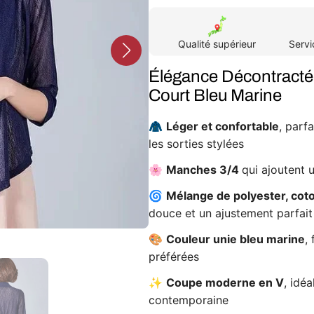
quantité
quantité
de
de
Cardigan
Cardigan
kimono
kimono
Qualité supérieur
Servi
femme
femme
court
court
bleu
bleu
Élégance Décontract
marine
marine
Court Bleu Marine
🧥
Léger et confortable
, parf
les sorties stylées
🌸
Manches 3/4
qui ajoutent 
🌀
Mélange de polyester, cot
douce et un ajustement parfait
🎨
Couleur unie bleu marine
,
préférées
✨
Coupe moderne en V
, idé
contemporaine