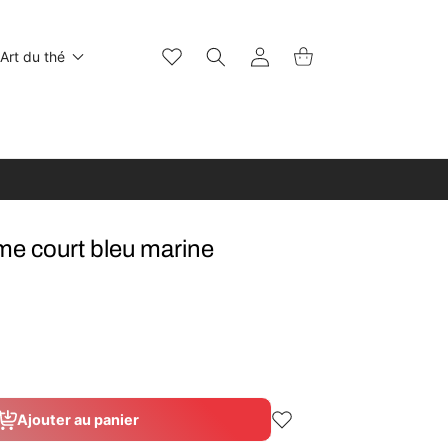
Wishlist
Connexion
Panier
Art du thé
e court bleu marine
nte
sée
Ajouter au panier
e
ponible