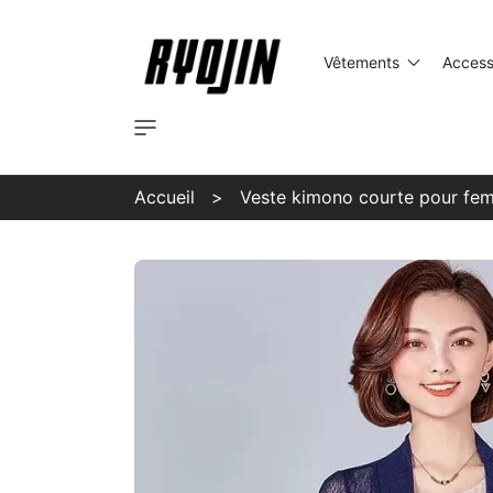
Ignorer et
passer au
contenu
Vêtements
Access
Accueil
Veste kimono courte pour fe