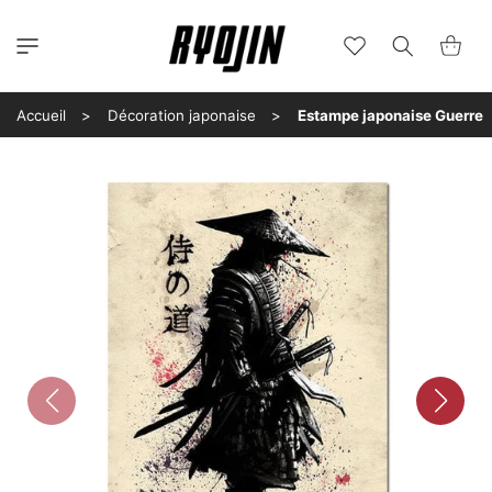
et
passer
au
Wishlist
Panier
contenu
Accueil
Décoration japonaise
Estampe japonaise Guerre