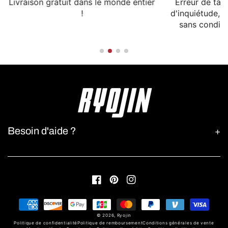
Livraison gratuit dans le monde entier
Erreur de tail
!
d'inquiétude,
sans conditio
Besoin d'aide ?
Facebook
Pinterest
Instagram
Moyens
de
© 2026,
Ryojin
paiement
Politique de confidentialité
Politique de remboursement
Conditions générales de vente