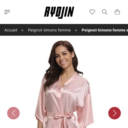
et
passer
au
Wishlist
Panier
contenu
Accueil
Peignoir kimono femme
Peignoir kimono femme s