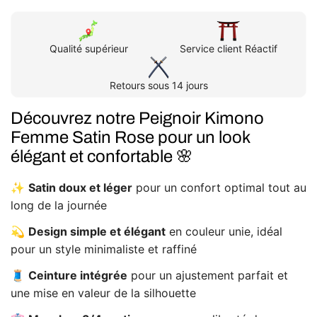
Peignoir
Peign
kimono
kimo
femme
femm
satin
satin
rose
rose
Qualité supérieur
Service client Réactif
Retours sous 14 jours
Découvrez notre Peignoir Kimono
Femme Satin Rose pour un look
élégant et confortable 🌸
✨
Satin doux et léger
pour un confort optimal tout au
long de la journée
💫
Design simple et élégant
en couleur unie, idéal
pour un style minimaliste et raffiné
🧵
Ceinture intégrée
pour un ajustement parfait et
une mise en valeur de la silhouette