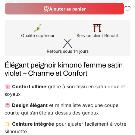
la
la
quantité
quanti
Ajouter au panier
de
de
Peignoir
Peign
kimono
kimo
femme
femm
satin
satin
violet
violet
Qualité supérieur
Service client Réactif
Retours sous 14 jours
Élégant peignoir kimono femme satin
violet – Charme et Confort
🌸
Confort ultime
grâce à son tissu en satin doux et
soyeux
👘
Design élégant
et minimaliste avec une coupe
courte qui s’arrête au-dessus des genoux
✨
Ceinture intégrée
pour ajuster facilement à votre
silhouette