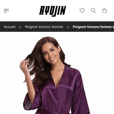
et
passer
au
Wishlist
Panier
contenu
Accueil
Peignoir kimono femme
Peignoir kimono femme sa