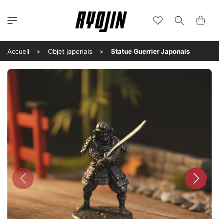
et
passer
au
Wishlist
Panier
contenu
Accueil
Objet japonais
Statue Guerrier Japonais