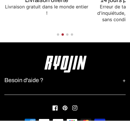
Livraison offerte
14 jours p
Livraison gratuit dans le monde entier
Erreur de tail
!
d'inquiétude,
sans conditio
Besoin d'aide ?
Facebook
Pinterest
Instagram
Moyens
de
© 2026,
Ryojin